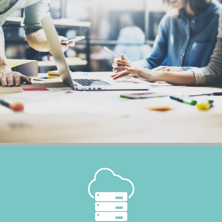
informatique
CEREALOG Bordeaux
SAP Customer Experience
CEREALOG Paris
SAP Business Technology
Platform
Rejoignez-nous
SAP LeanIX
IFS Cloud
Microsoft Dynamics 365
Business Central