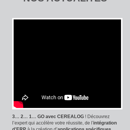
3… 2… 1… GO avec CEREALOG
! Découvrez
l’expert qui accélère votre réussite, de l'
intégration
d'ERP
à la création d’
applications spécifiques
.