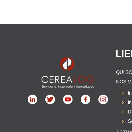
LI
QUI S
NOS M
In
I
D
S