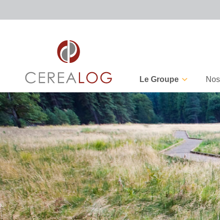
Le Groupe
Nos
CEREALOG, Partenaire de
Facturation électronique :
l’année 2025 par Quadient
êtes-vou
septemb
23 mars 2026
17 juin 20