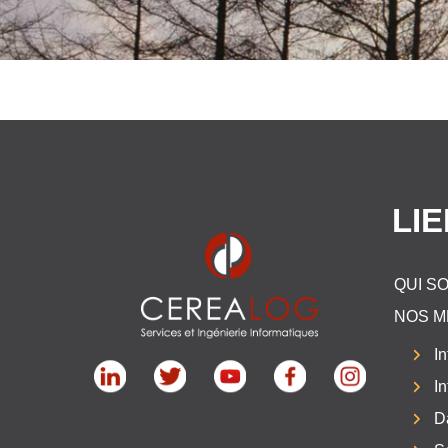
LI
QUI S
NOS M
In
I
D