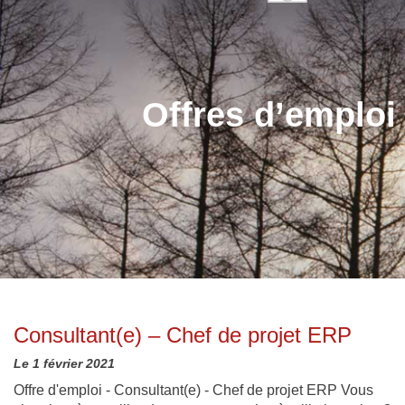
x
informatique
Actualités
CEREALOG Bordeaux
SAP Customer Experience
CEREALOG Paris
SAP Business Technology
Team Building 2026 :
Platform
Rejoignez-nous
lisation Numérique
direction Angoulins et
onsable
Châtelaillon-Plage pour la
Offres d’emploi
SAP LeanIX
Team CEREALOG !
2026
IFS Cloud
4 juin 2026
Microsoft Dynamics 365
Business Central
Consultant(e) – Chef de projet ERP
Le 1 février 2021
Offre d'emploi - Consultant(e) - Chef de projet ERP Vous