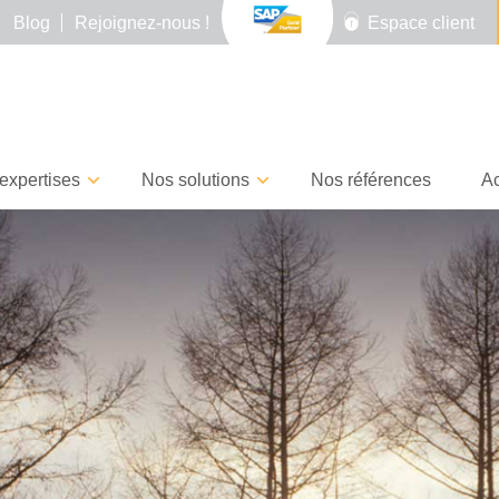
Blog
Rejoignez-nous !
Espace client
expertises
Nos solutions
Nos références
Ac
CEREALOG obtient la
Team Building 2026 :
t pour
labellisation Numérique
direc
26 ?
Responsable
Châte
Team
9 juin 2026
4 juin 