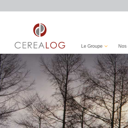
Le Groupe
Nos 
CEREALOG, Partenaire de
Facturation électronique :
l’année 2025 par Quadient
êtes-vous prê
septembre 20
23 mars 2026
17 juin 2026