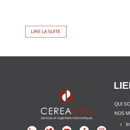
LIRE LA SUITE
LI
QUI S
NOS M
In