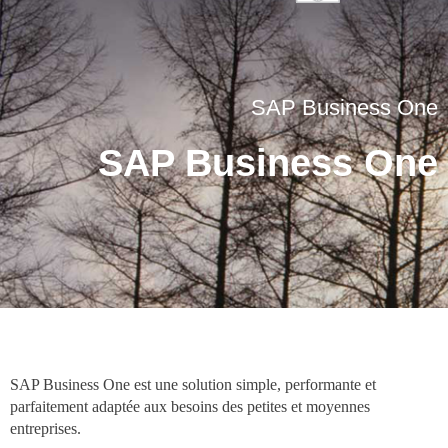
x
informatique
Actualités
CEREALOG Bordeaux
SAP Customer Experience
CEREALOG Paris
SAP Business Technology
Team Building 2026 :
Platform
Rejoignez-nous
lisation Numérique
direction Angoulins et
SAP Business One
onsable
Châtelaillon-Plage pour la
SAP LeanIX
Team CEREALOG !
2026
IFS Cloud
SAP Business One
4 juin 2026
Microsoft Dynamics 365
Business Central
SAP Business One est une solution simple, performante et
parfaitement adaptée aux besoins des petites et moyennes
entreprises.